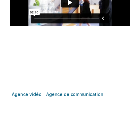
NOTRE AGENCE DE SAVOIR-FAIRE SUR
LYON ET SA RÉGION
Agence vidéo
?
Agence de communication
? Bluevista
lyon est un peu tout cela à la fois.
Nous mixons les savoir-faire au profit de votre
communication.
Nous Contacter