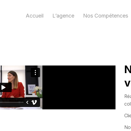
Accueil
L’agence
Nos Compétences
N
v
Réa
co
Cli
Nou