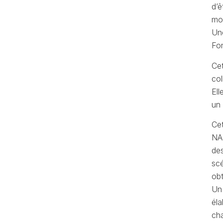
d’ê
mo
Une
Fo
Cet
co
Ell
un 
Cet
NA
des
scé
obt
Un 
éla
cha